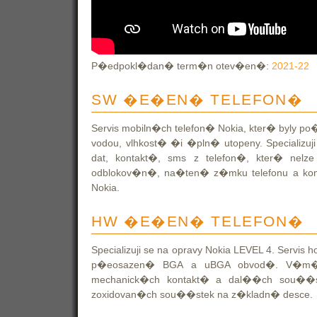
P�edpokl�dan� term�n otev�en�:
2021-22
SW �E�EN� TELEFON�
Servis mobiln�ch telefon� Nokia, kter� byly 
vodou, vlhkost� �i �pln� utopeny. Speciali
dat, kontakt�, sms z telefon�, kter� nel
odblokov�n�, na�ten� z�mku telefonu a komp
Nokia.
HW �E�EN� TELEFON�
Specializuji se na opravy Nokia LEVEL 4. Serv
p�eosazen� BGA a uBGA obvod�. V�m�ny 
mechanick�ch kontakt� a dal��ch sou��s
zoxidovan�ch sou��stek na z�kladn� desce.