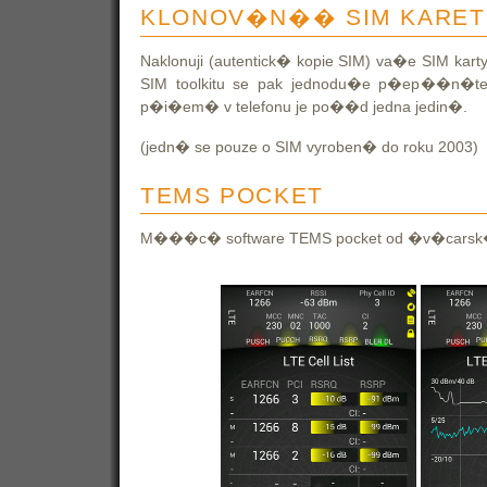
KLONOV�N�� SIM KARET
Naklonuji (autentick� kopie SIM) va�e SIM kar
SIM toolkitu se pak jednodu�e p�ep��n�te 
p�i�em� v telefonu je po��d jedna jedin�.
(jedn� se pouze o SIM vyroben� do roku 2003)
TEMS POCKET
M���c� software TEMS pocket od �v�carsk